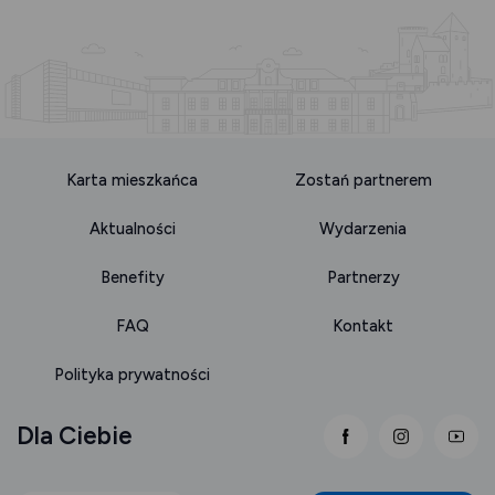
Karta mieszkańca
Zostań partnerem
Aktualności
Wydarzenia
Benefity
Partnerzy
FAQ
Kontakt
Polityka prywatności
Dla Ciebie
link otwiera się
link otwi
lin