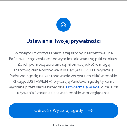
Przejdź do nawigacji strony
Przejdź do treści
Przejdź do stopki
większa czcionka
normalna czcionka
mniejsza czc
+A
A
A-
Men
Muzyczne Bulwary -
Sie
Ustawienia Twojej prywatności
07
Gasta Mira
W związku z korzystaniem z tej strony internetowej, na
Państwa urządzeniu końcowym instalowane są pliki cookies.
Za ich pomocą zbierane są informacje, które mogą
stanowić dane osobowe. Klikając „AKCEPTUJ” wyrażają
Państwo zgodę na zastosowanie wszystkich plików cookie.
Klikając „USTAWIENIA” wyrażają Państwo zgodę tylko na
wybrane przez siebie kategorie.
Dowiedz się więcej
o celu ich
używania i zmianie ustawień cookie w przeglądarce.
Odrzuć / Wycofaj zgody
Muzyczne Bulwary - Gasta Mira
Ustawienia