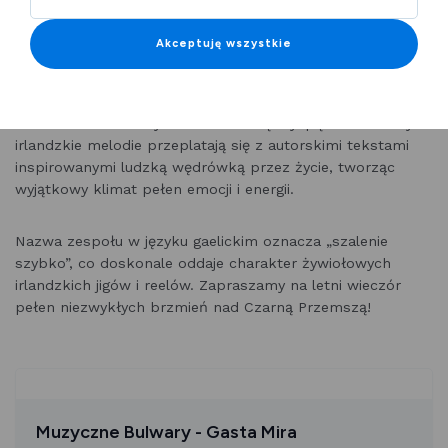
Zapraszamy na kolejne spotkanie w ramach cyklu
Muzyczne Bulwary
!
Akceptuję wszystkie
7 sierpnia o godz. 18.00
na Bulwarach Czarnej Przemszy
wystąpi niezwykły zespół
Gasta Mire
– instrumentalno-
wokalne trio zafascynowane Zieloną Wyspą. W ich muzyce
irlandzkie melodie przeplatają się z autorskimi tekstami
inspirowanymi ludzką wędrówką przez życie, tworząc
wyjątkowy klimat pełen emocji i energii.
Nazwa zespołu w języku gaelickim oznacza „szalenie
szybko”, co doskonale oddaje charakter żywiołowych
irlandzkich jigów i reelów. Zapraszamy na letni wieczór
pełen niezwykłych brzmień nad Czarną Przemszą!
Muzyczne Bulwary - Gasta Mira