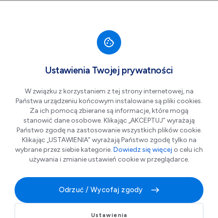
Przejdź do nawigacji strony
Przejdź do treści
Przejdź do stopki
większa czcionka
normalna czcionka
mniejsza czc
+A
A
A-
Men
Nowak-Mosty MKS Będzin
Ustawienia Twojej prywatności
W związku z korzystaniem z tej strony internetowej, na
Państwa urządzeniu końcowym instalowane są pliki cookies.
Za ich pomocą zbierane są informacje, które mogą
stanowić dane osobowe. Klikając „AKCEPTUJ” wyrażają
Państwo zgodę na zastosowanie wszystkich plików cookie.
Klikając „USTAWIENIA” wyrażają Państwo zgodę tylko na
wybrane przez siebie kategorie.
Dowiedz się więcej
o celu ich
używania i zmianie ustawień cookie w przeglądarce.
Nowak-Mosty MKS Będzin to mistrz, dwukrotny
wicemistrz i brązowy medalista TAURON 1.Ligi oraz
Odrzuć / Wycofaj zgody
czterokrotny ćwierćfinalista Pucharu Polski.
Ustawienia