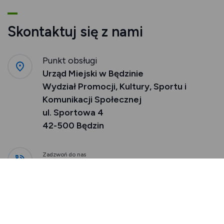
Skontaktuj się z nami
Punkt obsługi
Urząd Miejski w Będzinie
Wydział Promocji, Kultury, Sportu i
Komunikacji Społecznej
ul. Sportowa 4
42-500 Będzin
Zadzwoń do nas
32 775 83 01
32 775 83 02
Napisz do nas