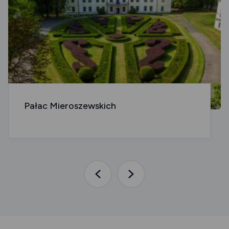
Pałac Mieroszewskich
Poprzednia
Następna
aktualność
aktualność